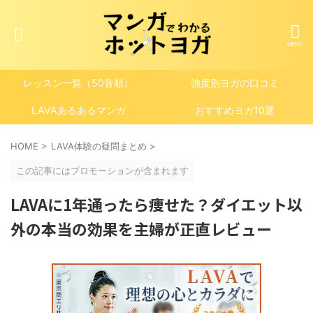
レッスン一覧（50音順）
強度別ヨガの口コミ
LAVAあるあるマンガ
おすすめヨガ10選
HOME
>
LAVA体験の疑問まとめ
>
この記事にはプロモーションが含まれます
LAVAに1年通ったら痩せた？ダイエット以
外の本当の効果を主婦が正直レビュー