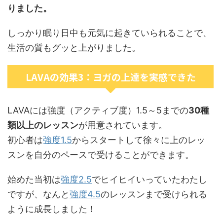
りました。
しっかり眠り日中も元気に起きていられることで、
生活の質もグッと上がりました。
LAVAの効果3：ヨガの上達を実感できた
LAVAには強度（アクティブ度）1.5～5までの
30種
類以上のレッスン
が用意されています。
初心者は
強度1.5
からスタートして徐々に上のレッ
スンを自分のペースで受けることができます。
始めた当初は
強度2.5
でヒイヒイいっていたわたし
ですが、なんと
強度4.5
のレッスンまで受けられる
ように成長しました！