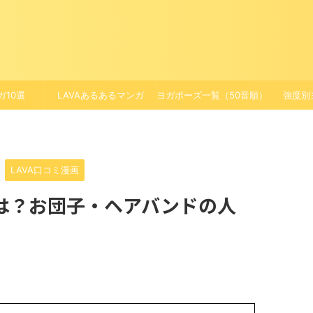
ガ10選
LAVAあるあるマンガ
ヨガポーズ一覧（50音順）
強度別
LAVA口コミ漫画
は？お団子・ヘアバンドの人