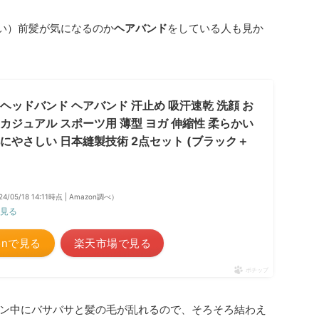
らい）前髪が気になるのか
ヘアバンド
をしている人も見か
 ヘッドバンド ヘアバンド 汗止め 吸汗速乾 洗顔 お
 カジュアル スポーツ用 薄型 ヨガ 伸縮性 柔らかい
肌にやさしい 日本縫製技術 2点セット (ブラック＋
24/05/18 14:11時点 | Amazon調べ）
見る
onで見る
楽天市場で見る
ポチップ
ン中にバサバサと髪の毛が乱れるので、そろそろ結わえ