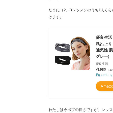
たまに（2、3レッスンのうち1人く
けます。
優良生活
風呂上り
通気性 
グレー)
優良生活
¥1,980
（20
口コミを
Amaz
わたしは今ボブの長さですが、レッス