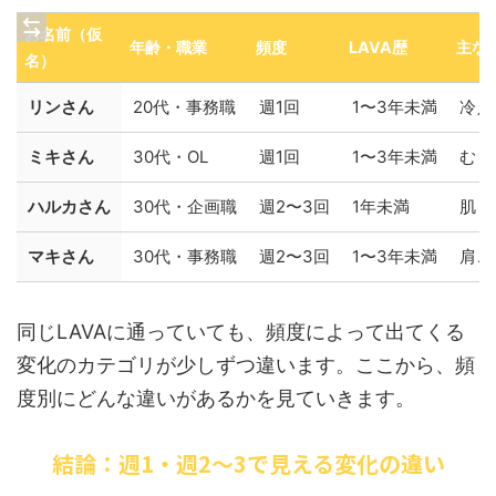
お名前（仮
年齢・職業
頻度
LAVA歴
主な
名）
リンさん
20代・事務職
週1回
1〜3年未満
冷え
ミキさん
30代・OL
週1回
1〜3年未満
むく
ハルカさん
30代・企画職
週2〜3回
1年未満
肌・
マキさん
30代・事務職
週2〜3回
1〜3年未満
肩こ
同じLAVAに通っていても、頻度によって出てくる
変化のカテゴリが少しずつ違います。ここから、頻
度別にどんな違いがあるかを見ていきます。
結論：週1・週2〜3で見える変化の違い