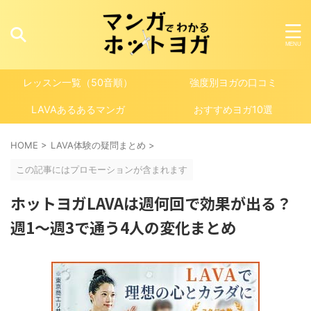
レッスン一覧（50音順）
強度別ヨガの口コミ
LAVAあるあるマンガ
おすすめヨガ10選
HOME
>
LAVA体験の疑問まとめ
>
この記事にはプロモーションが含まれます
ホットヨガLAVAは週何回で効果が出る？
週1〜週3で通う4人の変化まとめ