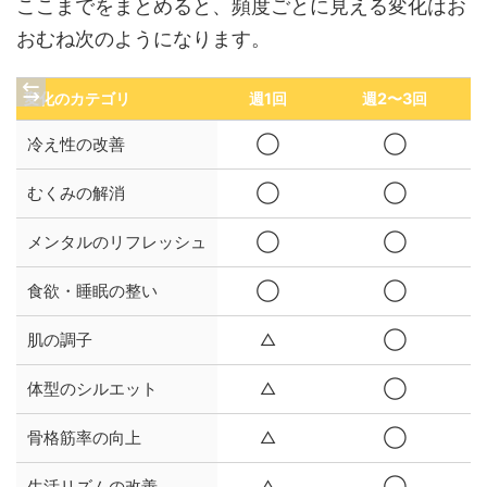
ここまでをまとめると、頻度ごとに見える変化はお
おむね次のようになります。
変化のカテゴリ
週1回
週2〜3回
冷え性の改善
◯
◯
むくみの解消
◯
◯
メンタルのリフレッシュ
◯
◯
食欲・睡眠の整い
◯
◯
肌の調子
△
◯
体型のシルエット
△
◯
骨格筋率の向上
△
◯
生活リズムの改善
△
◯