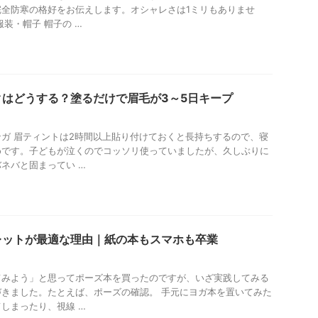
完全防寒の格好をお伝えします。オシャレさは1ミリもありませ
装・帽子 帽子の …
はどうする？塗るだけで眉毛が3～5日キープ
ガ 眉ティントは2時間以上貼り付けておくと長持ちするので、寝
めです。子どもが泣くのでコッソリ使っていましたが、久しぶりに
ネバと固まってい …
レットが最適な理由｜紙の本もスマホも卒業
てみよう」と思ってポーズ本を買ったのですが、いざ実践してみる
きました。たとえば、ポーズの確認。 手元にヨガ本を置いてみた
しまったり、視線 …