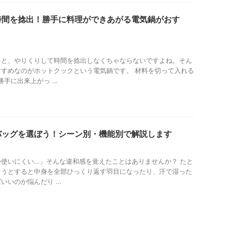
時間を捻出！勝手に料理ができあがる電気鍋がおす
ると、やりくりして時間を捻出しなくちゃならないですよね。そん
すめなのがホットクックという電気鍋です。 材料を切って入れる
勝手に出来上がっ …
バッグを選ぼう！シーン別・機能別で解説します
使いにくい…」そんな違和感を覚えたことはありませんか？ たと
そうとすると中身を全部ひっくり返す羽目になったり、汗で湿った
いいのか悩んだり …