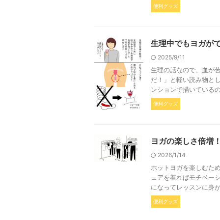
便利グッズ
生理中でもヨガが
2025/9/11
生理の話なので、血が苦
だ！」と軽い読み物と
ンションで描いているの
便利グッズ
ヨガの楽しさ倍増
2026/1/14
ホットヨガを楽しむため
ェアを着ればモチベー
になってレッスンに身が
便利グッズ