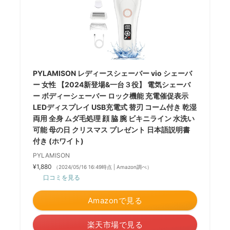
PYLAMISON レディースシェーバー vio シェーバ
ー 女性 【2024新登場&一台３役】 電気シェーバ
ー ボディーシェーバー ロック機能 充電催促表示
LEDディスプレイ USB充電式 替刃 コーム付き 乾湿
両用 全身 ムダ毛処理 顔 脇 腕 ビキニライン 水洗い
可能 母の日 クリスマス プレゼント 日本語説明書
付き (ホワイト)
PYLAMISON
¥1,880
（2024/05/16 16:49時点 | Amazon調べ）
口コミを見る
Amazonで見る
楽天市場で見る