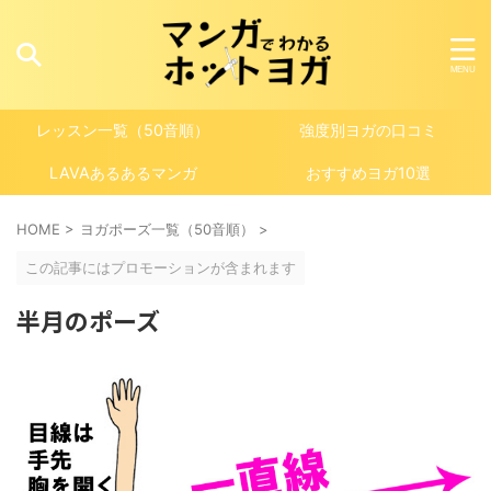
レッスン一覧（50音順）
強度別ヨガの口コミ
LAVAあるあるマンガ
おすすめヨガ10選
HOME
>
ヨガポーズ一覧（50音順）
>
この記事にはプロモーションが含まれます
半月のポーズ