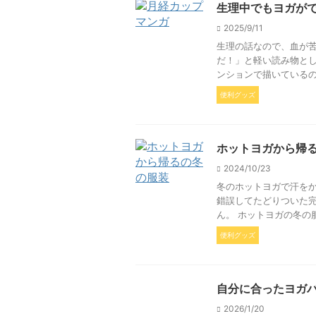
生理中でもヨガが
2025/9/11
生理の話なので、血が苦
だ！」と軽い読み物と
ンションで描いているの
便利グッズ
ホットヨガから帰
2024/10/23
冬のホットヨガで汗をか
錯誤してたどりついた
ん。 ホットヨガの冬の服
便利グッズ
自分に合ったヨガ
2026/1/20