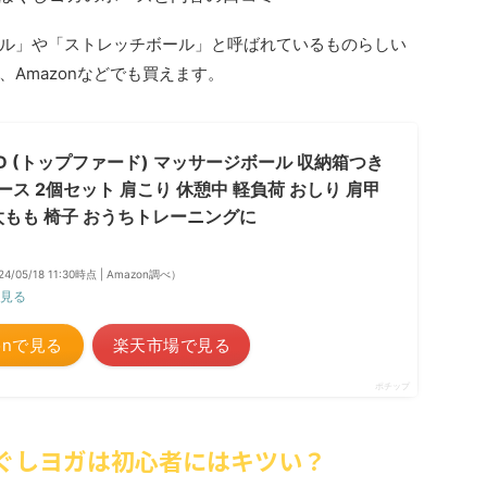
ル」や「ストレッチボール」と呼ばれているものらしい
Amazonなどでも買えます。
RD (トップファード) マッサージボール 収納箱つき
ス 2個セット 肩こり 休憩中 軽負荷 おしり 肩甲
 太もも 椅子 おうちトレーニングに
24/05/18 11:30時点 | Amazon調べ）
見る
onで見る
楽天市場で見る
ポチップ
ほぐしヨガは初心者にはキツい？