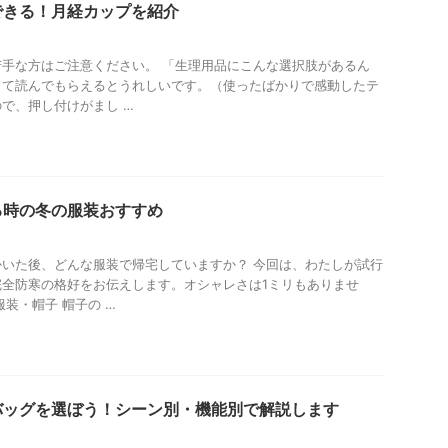
できる！月経カップを紹介
手な方はご注意ください。 「生理用品にこんな選択肢があるん
して読んでもらえるとうれしいです。（使ったばかりで感動したテ
で、押し付けがまし …
る時の冬の服装おすすめ
いた後、どんな服装で帰宅していますか？ 今回は、わたしが試行
完全防寒の格好をお伝えします。オシャレさは1ミリもありませ
装・帽子 帽子の …
バッグを選ぼう！シーン別・機能別で解説します