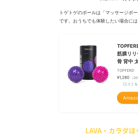
トゲトゲのボールは「マッサージボー
です。おうちでも体験したい場合には、
TOPFE
筋膜リリー
骨 背中
TOPFERD
¥1,280
（20
口コミを
Amaz
LAVA・カラダ