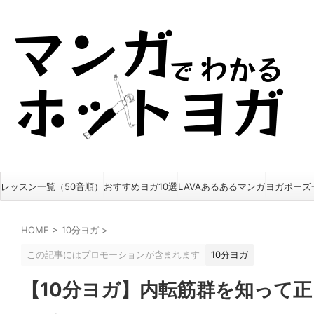
レッスン一覧（50音順）
おすすめヨガ10選
LAVAあるあるマンガ
ヨガポーズ
HOME
>
10分ヨガ
>
この記事にはプロモーションが含まれます
10分ヨガ
【10分ヨガ】内転筋群を知って