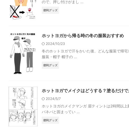
ので、押し付けがまし …
便利グッズ
ホットヨガから帰る時の冬の服装おすすめ
2024/10/23
冬のホットヨガで汗をかいた後、どんな服装で帰宅
服装・帽子 帽子の …
便利グッズ
ホットヨガでメイクはどうする？塗るだけで
2024/5/7
ホットヨガのメイクマンガ 眉ティントは2時間以
バネバと固まってい …
便利グッズ