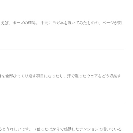
えば、ポーズの確認。 手元にヨガ本を置いてみたものの、ページが閉
身を全部ひっくり返す羽目になったり、汗で湿ったウェアをどう収納す
るとうれしいです。（使ったばかりで感動したテンションで描いている