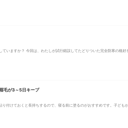
していますか？ 今回は、わたしが試行錯誤してたどりついた完全防寒の格好を
眉毛が3～5日キープ
上貼り付けておくと長持ちするので、寝る前に塗るのがおすすめです。子ども