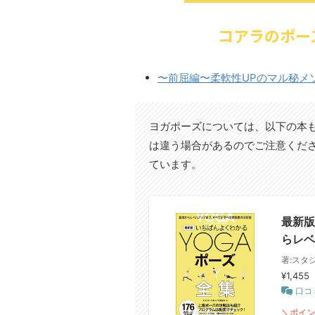
コアラのポー
〜前屈編〜柔軟性UPのマル秘メ
ヨガポーズについては、以下の本も
は違う場合があるのでご注意くださ
ています。
最新版
らレベ
著:スタ
¥1,455
口コ
＼ポイン