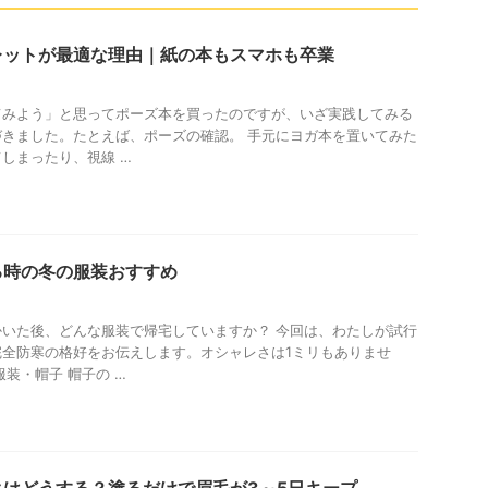
レットが最適な理由｜紙の本もスマホも卒業
てみよう」と思ってポーズ本を買ったのですが、いざ実践してみる
きました。たとえば、ポーズの確認。 手元にヨガ本を置いてみた
しまったり、視線 …
る時の冬の服装おすすめ
いた後、どんな服装で帰宅していますか？ 今回は、わたしが試行
完全防寒の格好をお伝えします。オシャレさは1ミリもありませ
装・帽子 帽子の …
はどうする？塗るだけで眉毛が3～5日キープ