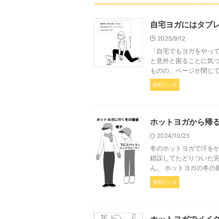
自宅ヨガにはタブ
2025/9/12
「自宅でもヨガをやっ
と意外と困ることに気づ
ものの、ページが閉じて
便利グッズ
ホットヨガから帰
2024/10/23
冬のホットヨガで汗をか
錯誤してたどりついた
ん。 ホットヨガの冬の服
便利グッズ
ホットヨガでメイク