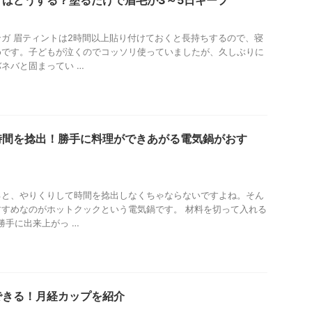
ガ 眉ティントは2時間以上貼り付けておくと長持ちするので、寝
めです。子どもが泣くのでコッソリ使っていましたが、久しぶりに
ネバと固まってい …
時間を捻出！勝手に料理ができあがる電気鍋がおす
ると、やりくりして時間を捻出しなくちゃならないですよね。そん
すめなのがホットクックという電気鍋です。 材料を切って入れる
勝手に出来上がっ …
できる！月経カップを紹介