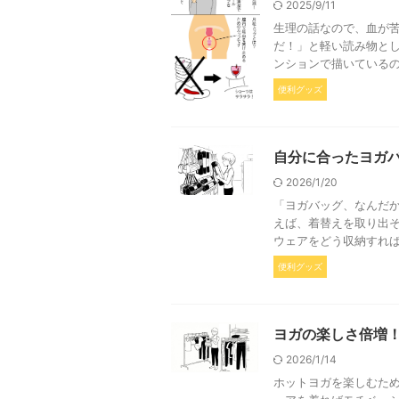
2025/9/11
生理の話なので、血が苦
だ！」と軽い読み物と
ンションで描いているの
便利グッズ
自分に合ったヨガ
2026/1/20
「ヨガバッグ、なんだか
えば、着替えを取り出
ウェアをどう収納すれば
便利グッズ
ヨガの楽しさ倍増
2026/1/14
ホットヨガを楽しむため