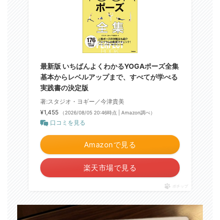
最新版 いちばんよくわかるYOGAポーズ全集
基本からレベルアップまで、すべてが学べる
実践書の決定版
著:スタジオ・ヨギー／今津貴美
¥1,455
（2026/08/05 20:46時点 | Amazon調べ）
口コミを見る
Amazonで見る
楽天市場で見る
ポチップ