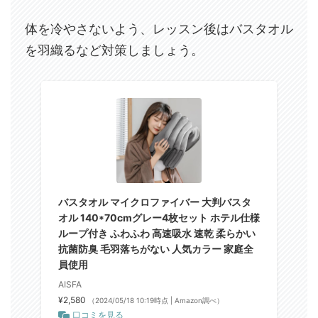
体を冷やさないよう、レッスン後はバスタオル
を羽織るなど対策しましょう。
バスタオル マイクロファイバー 大判バスタ
オル 140*70cmグレー4枚セット ホテル仕様
ループ付き ふわふわ 高速吸水 速乾 柔らかい
抗菌防臭 毛羽落ちがない 人気カラー 家庭全
員使用
AISFA
¥2,580
（2024/05/18 10:19時点 | Amazon調べ）
口コミを見る